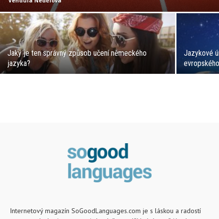
Vendula Nedělová
Jaký je ten správný způsob učení německého
Jazykové ú
jazyka?
evropského
Internetový magazín SoGoodLanguages.com je s láskou a radostí