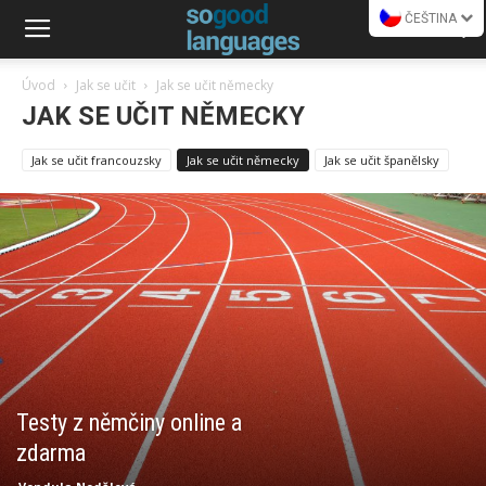
ČEŠTINA
Úvod
Jak se učit
Jak se učit německy
JAK SE UČIT NĚMECKY
Jak se učit francouzsky
Jak se učit německy
Jak se učit španělsky
Testy z němčiny online a
zdarma