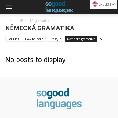
ENGLISH
Home
Německá gramatika
NĚMECKÁ GRAMATIKA
For Kids
How to learn
Lifestyle
Německá gramatika
No posts to display