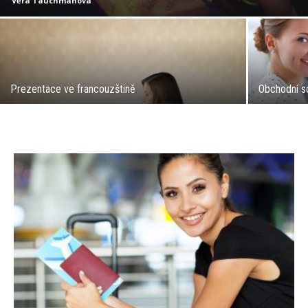
Věra Tauchmanová
Prezentace ve francouzštině
Obchodní s