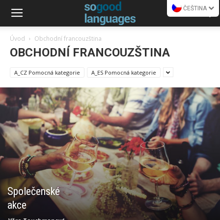
ČEŠTINA
Úvod
Obchodní francouzština
OBCHODNÍ FRANCOUZŠTINA
A_CZ Pomocná kategorie
A_ES Pomocná kategorie
Společenské
akce