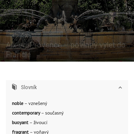
Dvojjazyčné články
Cestování
Aix-en-Provence – povinný výlet do
Francie
Od
Věra Tauchmanová
-
475
0
Slovník
noble
– vznešený
contemporary
– současný
buoyant
– živoucí
fragrant
– voňavý