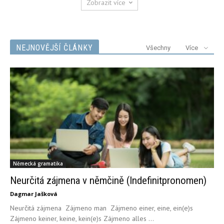
Zobrazit více
NEJNOVĚJŠÍ ČLÁNKY
Všechny
Více
Německá gramatika
Neurčitá zájmena v němčině (Indefinitpronomen)
Dagmar Jašková
Neurčitá zájmena Zájmeno man Zájmeno einer, eine, ein(e)s
Zájmeno keiner, keine, kein(e)s Zájmeno alles ...