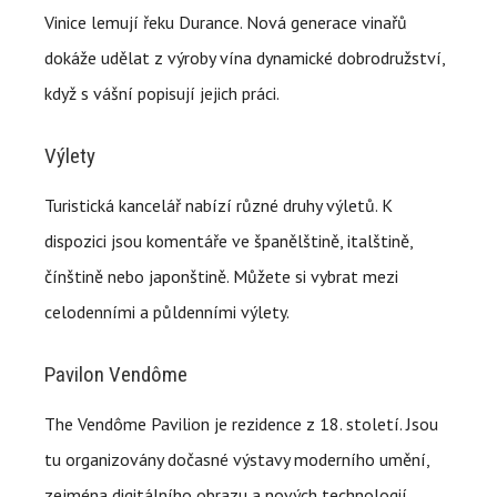
Vinice lemují řeku Durance. Nová generace vinařů
dokáže udělat z výroby vína dynamické dobrodružství,
když s vášní popisují jejich práci.
Výlety
Turistická kancelář nabízí různé druhy výletů. K
dispozici jsou komentáře ve španělštině, italštině,
čínštině nebo japonštině. Můžete si vybrat mezi
celodenními a půldenními výlety.
Pavilon Vendôme
The Vendôme Pavilion je rezidence z 18. století. Jsou
tu organizovány dočasné výstavy moderního umění,
zejména digitálního obrazu a nových technologií.