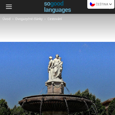
ČEŠTINA
Úvod
Dvojjazyčné články
Cestování