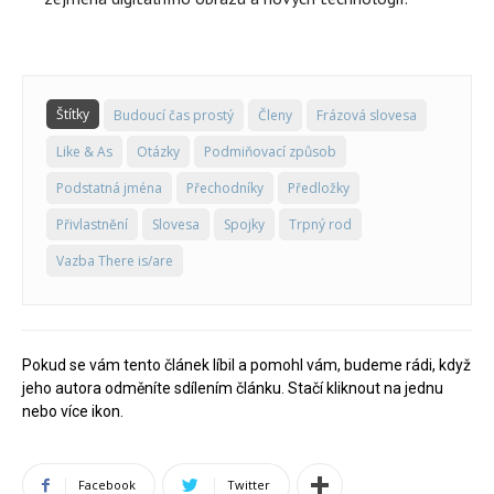
Štítky
Budoucí čas prostý
Členy
Frázová slovesa
Like & As
Otázky
Podmiňovací způsob
Podstatná jména
Přechodníky
Předložky
Přivlastnění
Slovesa
Spojky
Trpný rod
Vazba There is/are
Pokud se vám tento článek líbil a pomohl vám, budeme rádi, když
jeho autora odměníte sdílením článku. Stačí kliknout na jednu
nebo více ikon.
Facebook
Twitter