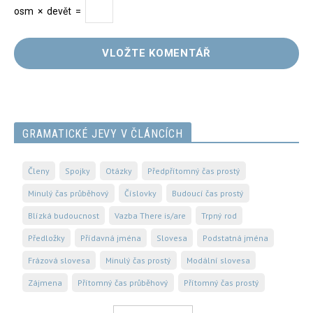
osm
×
devět
=
GRAMATICKÉ JEVY V ČLÁNCÍCH
Členy
Spojky
Otázky
Předpřítomný čas prostý
Minulý čas průběhový
Číslovky
Budoucí čas prostý
Blízká budoucnost
Vazba There is/are
Trpný rod
Předložky
Přídavná jména
Slovesa
Podstatná jména
Frázová slovesa
Minulý čas prostý
Modální slovesa
Zájmena
Přítomný čas průběhový
Přítomný čas prostý